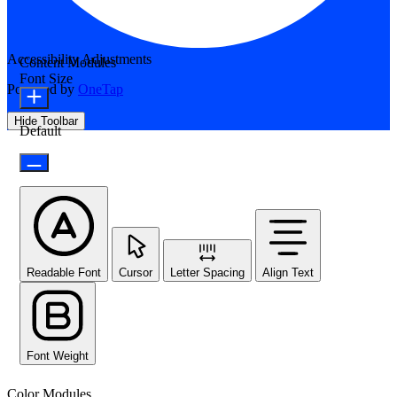
Accessibility Adjustments
Content Modules
Font Size
Powered by
OneTap
Hide Toolbar
Default
Readable Font
Cursor
Letter Spacing
Align Text
Font Weight
Color Modules